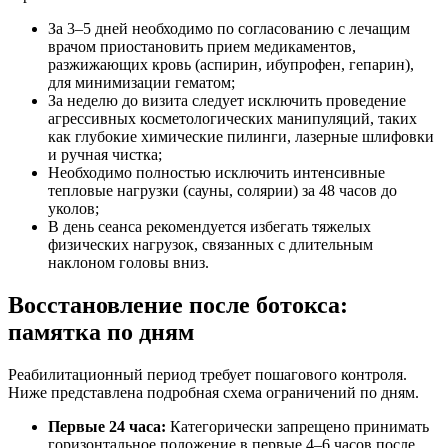
За 3–5 дней необходимо по согласованию с лечащим
врачом приостановить прием медикаментов,
разжижающих кровь (аспирин, ибупрофен, гепарин),
для минимизации гематом;
За неделю до визита следует исключить проведение
агрессивных косметологических манипуляций, таких
как глубокие химические пилинги, лазерные шлифовки
и ручная чистка;
Необходимо полностью исключить интенсивные
тепловые нагрузки (сауны, солярии) за 48 часов до
уколов;
В день сеанса рекомендуется избегать тяжелых
физических нагрузок, связанных с длительным
наклоном головы вниз.
Восстановление после ботокса:
памятка по дням
Реабилитационный период требует пошагового контроля.
Ниже представлена подробная схема ограничений по дням.
Первые 24 часа:
Категорически запрещено принимать
горизонтальное положение в первые 4–6 часов после