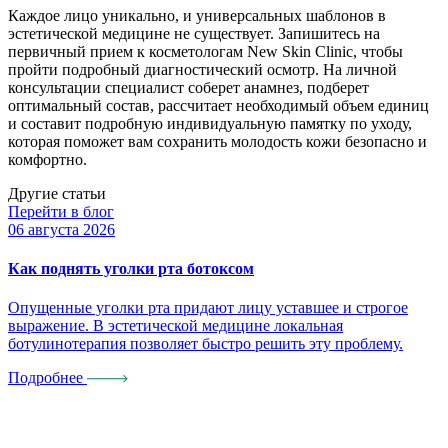
Каждое лицо уникально, и универсальных шаблонов в
эстетической медицине не существует. Запишитесь на
первичный прием к косметологам New Skin Clinic, чтобы
пройти подробный диагностический осмотр. На личной
консультации специалист соберет анамнез, подберет
оптимальный состав, рассчитает необходимый объем единиц
и составит подробную индивидуальную памятку по уходу,
которая поможет вам сохранить молодость кожи безопасно и
комфортно.
Другие статьи
Перейти в блог
06 августа 2026
0
Как поднять уголки рта ботоксом
П
Опущенные уголки рта придают лицу уставшее и строгое
К
выражение. В эстетической медицине локальная
п
ботулинотерапия позволяет быстро решить эту проблему.
Подробнее