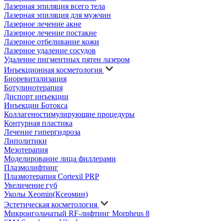
Лазерная эпиляция всего тела
Лазерная эпиляция для мужчин
Лазерное лечение акне
Лазерное лечение постакне
Лазерное отбеливание кожи
Лазерное удаление сосудов
Удаление пигментных пятен лазером
Инъекционная косметология
Биоревитализация
Ботулинотерапия
Диспорт инъекции
Инъекции Ботокса
Коллагеностимулирующие процедуры
Контурная пластика
Лечение гипергидроза
Липолитики
Мезотерапия
Моделирование лица филлерами
Плазмолифтинг
Плазмотерапия Cortexil PRP
Увеличение губ
Уколы Xeomin(Ксеомин)
Эстетическая косметология
Микроигольчатый RF-лифтинг Morpheus 8