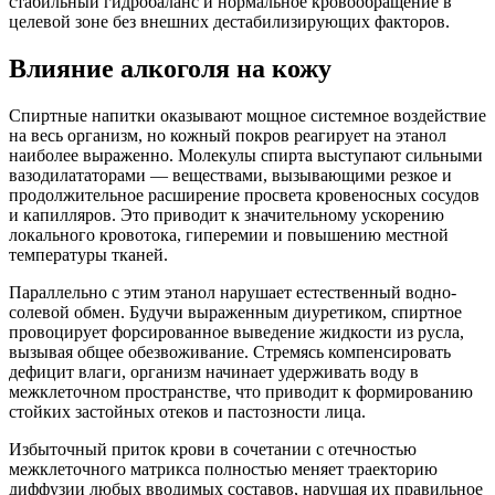
стабильный гидробаланс и нормальное кровообращение в
целевой зоне без внешних дестабилизирующих факторов.
Влияние алкоголя на кожу
Спиртные напитки оказывают мощное системное воздействие
на весь организм, но кожный покров реагирует на этанол
наиболее выраженно. Молекулы спирта выступают сильными
вазодилататорами — веществами, вызывающими резкое и
продолжительное расширение просвета кровеносных сосудов
и капилляров. Это приводит к значительному ускорению
локального кровотока, гиперемии и повышению местной
температуры тканей.
Параллельно с этим этанол нарушает естественный водно-
солевой обмен. Будучи выраженным диуретиком, спиртное
провоцирует форсированное выведение жидкости из русла,
вызывая общее обезвоживание. Стремясь компенсировать
дефицит влаги, организм начинает удерживать воду в
межклеточном пространстве, что приводит к формированию
стойких застойных отеков и пастозности лица.
Избыточный приток крови в сочетании с отечностью
межклеточного матрикса полностью меняет траекторию
диффузии любых вводимых составов, нарушая их правильное