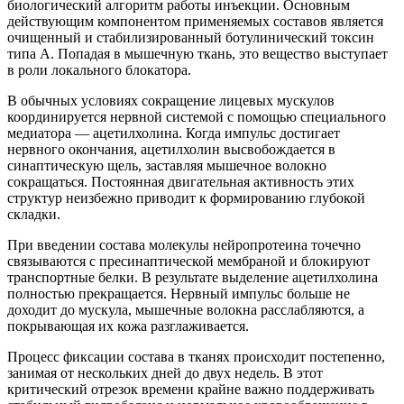
биологический алгоритм работы инъекции. Основным
действующим компонентом применяемых составов является
очищенный и стабилизированный ботулинический токсин
типа А. Попадая в мышечную ткань, это вещество выступает
в роли локального блокатора.
В обычных условиях сокращение лицевых мускулов
координируется нервной системой с помощью специального
медиатора — ацетилхолина. Когда импульс достигает
нервного окончания, ацетилхолин высвобождается в
синаптическую щель, заставляя мышечное волокно
сокращаться. Постоянная двигательная активность этих
структур неизбежно приводит к формированию глубокой
складки.
При введении состава молекулы нейропротеина точечно
связываются с пресинаптической мембраной и блокируют
транспортные белки. В результате выделение ацетилхолина
полностью прекращается. Нервный импульс больше не
доходит до мускула, мышечные волокна расслабляются, а
покрывающая их кожа разглаживается.
Процесс фиксации состава в тканях происходит постепенно,
занимая от нескольких дней до двух недель. В этот
критический отрезок времени крайне важно поддерживать