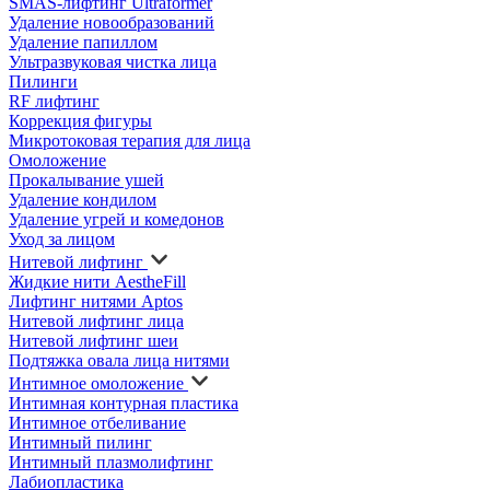
SMAS-лифтинг Ultraformer
Удаление новообразований
Удаление папиллом
Ультразвуковая чистка лица
Пилинги
RF лифтинг
Коррекция фигуры
Микротоковая терапия для лица
Омоложение
Прокалывание ушей
Удаление кондилом
Удаление угрей и комедонов
Уход за лицом
Нитевой лифтинг
Жидкие нити AestheFill
Лифтинг нитями Aptos
Нитевой лифтинг лица
Нитевой лифтинг шеи
Подтяжка овала лица нитями
Интимное омоложение
Интимная контурная пластика
Интимное отбеливание
Интимный пилинг
Интимный плазмолифтинг
Лабиопластика