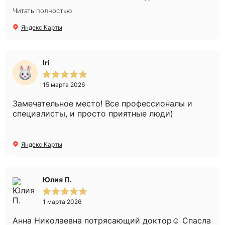
Получила консультацию, рекомендации по
Читать полностью
процедурами. Сделала выбор в пользу плазмо
лифтинга. Легкая рука Анны Николаевны,
Яндекс Карты
сделала эту процедуру профессионально и
безболезненно. Рекомендую эту клинику.
Спасибо.
Iri
15 марта 2026
Замечательное место! Все профессионалы и
специалисты, и просто приятные люди)
Яндекс Карты
Юлия П.
1 марта 2026
Анна Николаевна потрясающий доктор☺️ Спасла