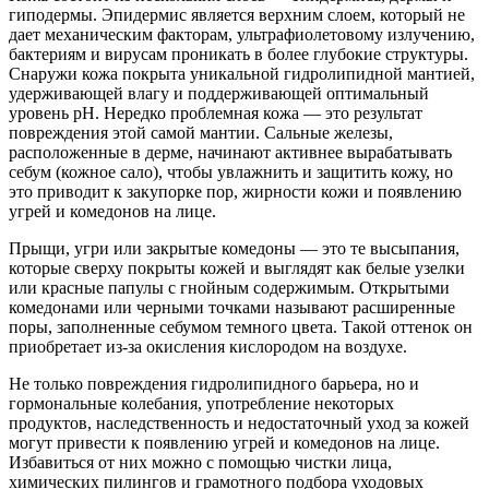
гиподермы. Эпидермис является верхним слоем, который не
дает механическим факторам, ультрафиолетовому излучению,
бактериям и вирусам проникать в более глубокие структуры.
Снаружи кожа покрыта уникальной гидролипидной мантией,
удерживающей влагу и поддерживающей оптимальный
уровень pH. Нередко проблемная кожа — это результат
повреждения этой самой мантии. Сальные железы,
расположенные в дерме, начинают активнее вырабатывать
себум (кожное сало), чтобы увлажнить и защитить кожу, но
это приводит к закупорке пор, жирности кожи и появлению
угрей и комедонов на лице.
Прыщи, угри или закрытые комедоны — это те высыпания,
которые сверху покрыты кожей и выглядят как белые узелки
или красные папулы с гнойным содержимым. Открытыми
комедонами или черными точками называют расширенные
поры, заполненные себумом темного цвета. Такой оттенок он
приобретает из-за окисления кислородом на воздухе.
Не только повреждения гидролипидного барьера, но и
гормональные колебания, употребление некоторых
продуктов, наследственность и недостаточный уход за кожей
могут привести к появлению угрей и комедонов на лице.
Избавиться от них можно с помощью чистки лица,
химических пилингов и грамотного подбора уходовых