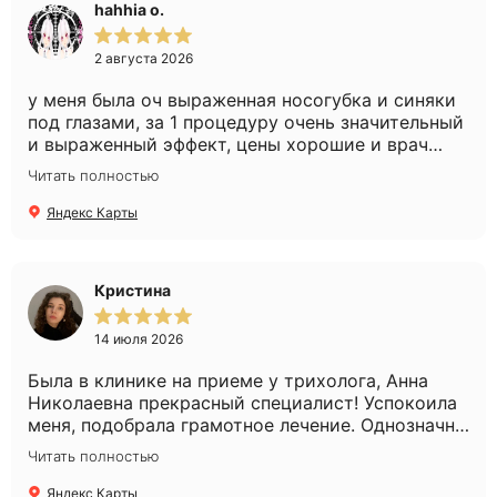
hahhia o.
2 августа 2026
у меня была оч выраженная носогубка и синяки
под глазами, за 1 процедуру очень значительный
и выраженный эффект, цены хорошие и врач
очень слэйный, советы очень хорошие дает,
Читать полностью
действенные
Яндекс Карты
Кристина
14 июля 2026
Была в клинике на приеме у трихолога, Анна
Николаевна прекрасный специалист! Успокоила
меня, подобрала грамотное лечение. Однозначно
рекомендую!
Читать полностью
Яндекс Карты