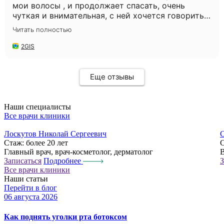
мои волосы , и продолжает спасать, очень
чуткая и внимательная, с ней хочется говорить
часами😅 Администратор Александра такая
Читать полностью
милая, с такой заботой всегда угощает
конфетками😍 Мне нравится у Вас , уютно и
2GIS
комфортно. Всем рекомендую Вашу клинику и
Анну Николаевну🌸 Спасибо ❤️
Еще отзывы
Наши специалисты
Все врачи клиники
Лоскутов Николай Сергеевич
С
Стаж:
более 20 лет
Главный врач, врач-косметолог, дерматолог
В
Записаться
Подробнее
З
Все врачи клиники
Наши статьи
Перейти в блог
06 августа 2026
0
Как поднять уголки рта ботоксом
П