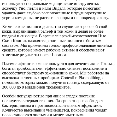
используют специальные медицинские инструменты:
ложечку Уно, петли и иглы Видаля, которые помогают
удалить даже глубоко расположенные и труднодоступные
угри и комедоны, не растягивая поры и не повреждая кожу.
Химические пилинги деликатно слущивают роговой слой
кожи, выравнивания рельеф и тон кожи и делая ее более
гладкой и сияющей. В арсенале врачей-косметологов Нью
Скин Клиник находятся различные пилинги с богатым
составом. Мы применяем только профессиональные линейки
средств, которые имеют рабочие активы и обеспечивают
заметные результаты после 1 сеанса.
Плазмолифтинг также используется для лечения акне. Плазма,
богатая тромбоцитами, эффективно снимает воспаление и
способствует быстрому заживлению кожи. Мы работаем на
высококачественных пробирках Cortexil и Plasmolifting, с
помощью которых можно получить плазму, содержащую от
300 000 до 9 миллионов тромбоцитов.
Особой популярностью при акне и следах постакне
пользуется лазерная терапия. Лазерная энергия обладает
бактерицидным и противовоспалительным эффектами.
Количество высыпаний уменьшается, покраснения уходят,
поры становятся чистыми и менее заметными.