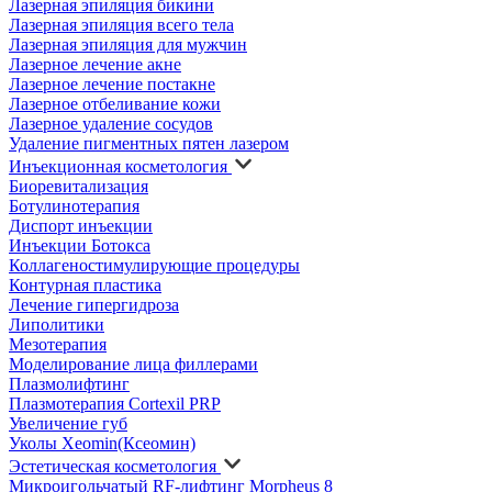
Лазерная эпиляция бикини
Лазерная эпиляция всего тела
Лазерная эпиляция для мужчин
Лазерное лечение акне
Лазерное лечение постакне
Лазерное отбеливание кожи
Лазерное удаление сосудов
Удаление пигментных пятен лазером
Инъекционная косметология
Биоревитализация
Ботулинотерапия
Диспорт инъекции
Инъекции Ботокса
Коллагеностимулирующие процедуры
Контурная пластика
Лечение гипергидроза
Липолитики
Мезотерапия
Моделирование лица филлерами
Плазмолифтинг
Плазмотерапия Cortexil PRP
Увеличение губ
Уколы Xeomin(Ксеомин)
Эстетическая косметология
Микроигольчатый RF-лифтинг Morpheus 8