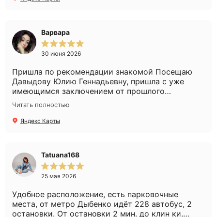
Варвара
30 июня 2026
Пришла по рекомендации знакомой Посещаю
Давыдову Юлию Геннадьевну, пришла с уже
имеющимся заключением от прошлого
специалиста, но у меня всё равно собрали
Читать полностью
анамнез и уточнили дополнительные детали.
Всегда дают новые пробники средств,
Яндекс Карты
объясняют, какой ход лечения и зачем меняют
дозировки, если надо. Продолжаю лечение и
вижу результаты, знаю, что в надёжных руках
Tatuana168
профессионала. Девушки-администраторы
всегда очень приветливы, предложат напитки,
25 мая 2026
спросят, всё ли хорошо, предложат удобное
время записи, атмосфера очень
Удобное расположение, есть парковочные
дорожелательная, даже жаль, что я так редко
места, от метро Дыбенко идёт 228 автобус, 2
хожу в клинику, как бы странно ни звучало🙌
остановки. От остановки 2 мин. до клин ки.