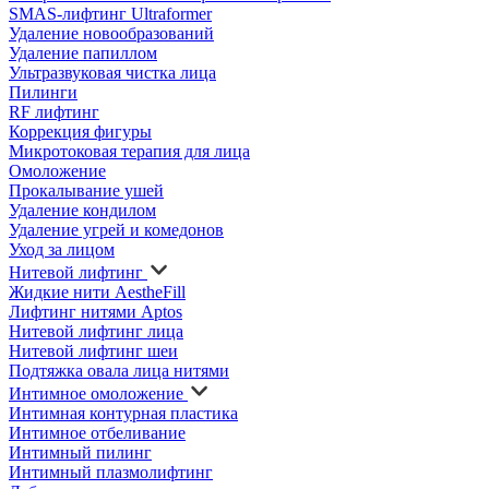
SMAS-лифтинг Ultraformer
Удаление новообразований
Удаление папиллом
Ультразвуковая чистка лица
Пилинги
RF лифтинг
Коррекция фигуры
Микротоковая терапия для лица
Омоложение
Прокалывание ушей
Удаление кондилом
Удаление угрей и комедонов
Уход за лицом
Нитевой лифтинг
Жидкие нити AestheFill
Лифтинг нитями Aptos
Нитевой лифтинг лица
Нитевой лифтинг шеи
Подтяжка овала лица нитями
Интимное омоложение
Интимная контурная пластика
Интимное отбеливание
Интимный пилинг
Интимный плазмолифтинг