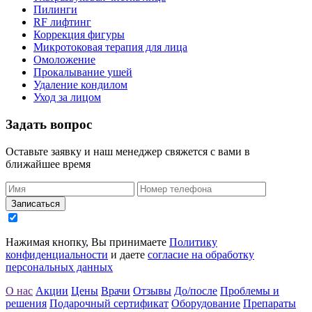
Пилинги
RF лифтинг
Коррекция фигуры
Микротоковая терапия для лица
Омоложение
Прокалывание ушей
Удаление кондилом
Уход за лицом
Задать
вопрос
Оставьте заявку и наш менеджер свяжется с вами в
ближайшее время
Записаться
Нажимая кнопку, Вы принимаете
Политику
конфиденциальности
и даете
согласие на обработку
персональных данных
О нас
Акции
Цены
Врачи
Отзывы
До/после
Проблемы и
решения
Подарочный сертификат
Оборудование
Препараты