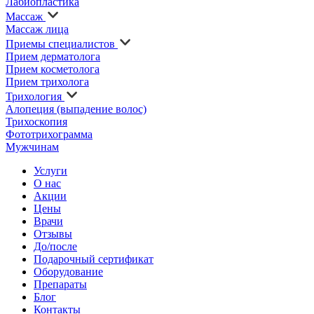
Лабиопластика
Массаж
Массаж лица
Приемы специалистов
Прием дерматолога
Прием косметолога
Прием трихолога
Трихология
Алопеция (выпадение волос)
Трихоскопия
Фототрихограмма
Мужчинам
Услуги
О нас
Акции
Цены
Врачи
Отзывы
До/после
Подарочный сертификат
Оборудование
Препараты
Блог
Контакты