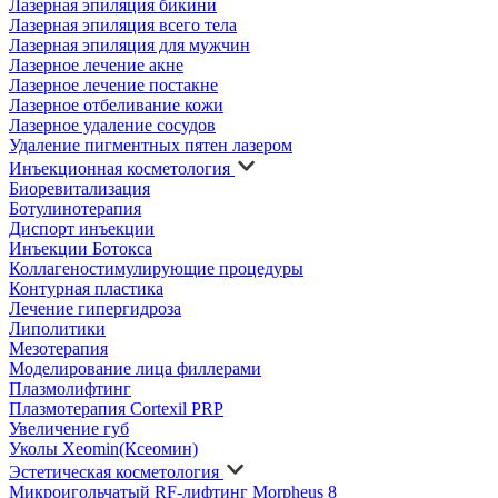
Лазерная эпиляция бикини
Лазерная эпиляция всего тела
Лазерная эпиляция для мужчин
Лазерное лечение акне
Лазерное лечение постакне
Лазерное отбеливание кожи
Лазерное удаление сосудов
Удаление пигментных пятен лазером
Инъекционная косметология
Биоревитализация
Ботулинотерапия
Диспорт инъекции
Инъекции Ботокса
Коллагеностимулирующие процедуры
Контурная пластика
Лечение гипергидроза
Липолитики
Мезотерапия
Моделирование лица филлерами
Плазмолифтинг
Плазмотерапия Cortexil PRP
Увеличение губ
Уколы Xeomin(Ксеомин)
Эстетическая косметология
Микроигольчатый RF-лифтинг Morpheus 8