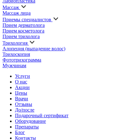
Лабиопластика
Массаж
Массаж лица
Приемы специалистов
Прием дерматолога
Прием косметолога
Прием трихолога
Трихология
Алопеция (выпадение волос)
Трихоскопия
Фототрихограмма
Мужчинам
Услуги
О нас
Акции
Цены
Врачи
Отзывы
До/после
Подарочный сертификат
Оборудование
Препараты
Блог
Контакты