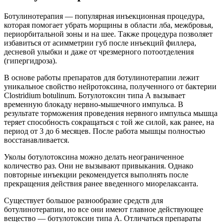
Ботулинотерапия — популярная инъекционная процедура,
которая помогает убрать морщины в области лба, межбровья,
периорбитальной зоны и на шее. Также процедура позволяет
избавиться от асимметрии губ после инъекций филлера,
десневой улыбки и даже от чрезмерного потоотделения
(гипергидроза).
В основе работы препаратов для ботулинотерапии лежит
уникальное свойство нейротоксина, полученного от бактерии
Clostridium botulinum. Ботулотоксин типа А вызывает
временную блокаду нервно-мышечного импульса. В
результате торможения проведения нервного импульса мышца
теряет способность сокращаться с той же силой, как ранее, на
период от 3 до 6 месяцев. После работа мышцы полностью
восстанавливается.
Уколы ботулотоксина можно делать неограниченное
количество раз. Они не вызывают привыкания. Однако
повторные инъекции рекомендуется выполнять после
прекращения действия ранее введенного миорелаксанта.
Существует большое разнообразие средств для
ботулинотерапии, но все они имеют главное действующее
вещество — ботулотоксин типа А. Отличаться препараты