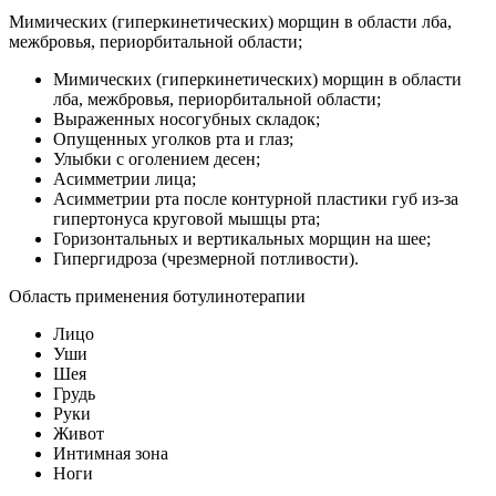
Мимических (гиперкинетических) морщин в области лба,
межбровья, периорбитальной области;
Мимических (гиперкинетических) морщин в области
лба, межбровья, периорбитальной области;
Выраженных носогубных складок;
Опущенных уголков рта и глаз;
Улыбки с оголением десен;
Асимметрии лица;
Асимметрии рта после контурной пластики губ из-за
гипертонуса круговой мышцы рта;
Горизонтальных и вертикальных морщин на шее;
Гипергидроза (чрезмерной потливости).
Область применения ботулинотерапии
Лицо
Уши
Шея
Грудь
Руки
Живот
Интимная зона
Ноги