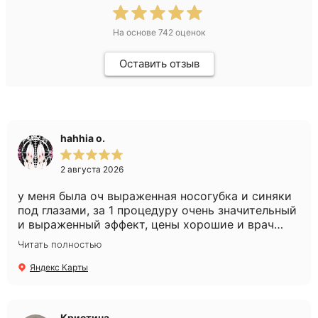
На основе
742
оценок
Оставить отзыв
hahhia o.
2 августа 2026
у меня была оч выраженная носогубка и синяки
под глазами, за 1 процедуру очень значительный
и выраженный эффект, цены хорошие и врач
очень слэйный, советы очень хорошие дает,
Читать полностью
действенные
Яндекс Карты
Кристина