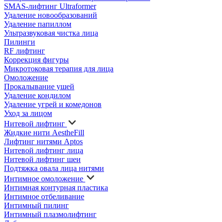
SMAS-лифтинг Ultraformer
Удаление новообразований
Удаление папиллом
Ультразвуковая чистка лица
Пилинги
RF лифтинг
Коррекция фигуры
Микротоковая терапия для лица
Омоложение
Прокалывание ушей
Удаление кондилом
Удаление угрей и комедонов
Уход за лицом
Нитевой лифтинг
Жидкие нити AestheFill
Лифтинг нитями Aptos
Нитевой лифтинг лица
Нитевой лифтинг шеи
Подтяжка овала лица нитями
Интимное омоложение
Интимная контурная пластика
Интимное отбеливание
Интимный пилинг
Интимный плазмолифтинг