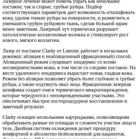
Лазерное лечение может помочь убрать как небольшие
постакне, так и старые, грубые рубцы. Подбор
соответствующих параметров дает возможность отшлифовать
кожу, удалив тонкие рубцы на поверхности, и размягчить и
уменьшить грубую рубцовую ткань, сделав большой шрам
менее заметным. Лазерный луч термически разрушает
патологические коллагеновые волокна и стимулирует рост
нового, мягкого коллагена.
Лазер от постакне Clarity от Lutronic работает в нескольких
режимах: абляция и неабляционный (фракционный) способ.
Абляционный режим слущивает эпидермис со всеми
несовершенствами кожи, в том числе со следами постакне. На
месте удаленного эпидермиса вырастает новая, гладкая кожа.
Режим без абляции позволяет убрать более глубокие и грубые
рубцы, а также подтянуть овал лица. Фракционная лазерная
шлифовка создает очаги термического микроповреждения,
которые чередуются с неповрежденными участками. Это
обеспечивает быстрое постпроцедурное восстановление и
заметный результат.
Clarity оснащен несколькими картриджами, позволяющими
обрабатывать разные по площади и сложности участки лица и
тела. Двойная система охлаждения делает процедуру
комфортной и абсолютно безболезненной для пациентов.