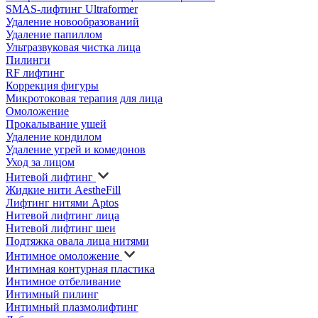
SMAS-лифтинг Ultraformer
Удаление новообразований
Удаление папиллом
Ультразвуковая чистка лица
Пилинги
RF лифтинг
Коррекция фигуры
Микротоковая терапия для лица
Омоложение
Прокалывание ушей
Удаление кондилом
Удаление угрей и комедонов
Уход за лицом
Нитевой лифтинг
Жидкие нити AestheFill
Лифтинг нитями Aptos
Нитевой лифтинг лица
Нитевой лифтинг шеи
Подтяжка овала лица нитями
Интимное омоложение
Интимная контурная пластика
Интимное отбеливание
Интимный пилинг
Интимный плазмолифтинг