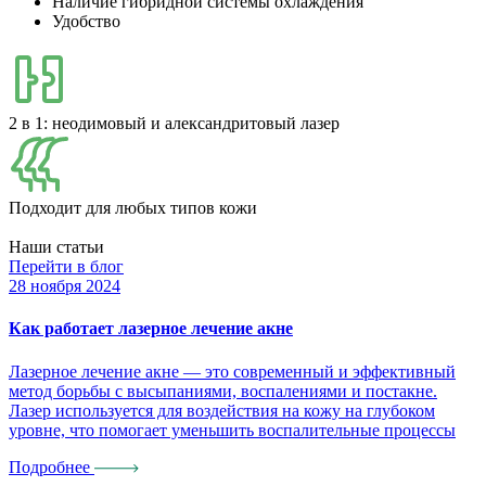
Наличие гибридной системы охлаждения
Удобство
2 в 1: неодимовый и александритовый лазер
Подходит для любых типов кожи
Наши статьи
Перейти в блог
28 ноября 2024
2
Как работает лазерное лечение акне
К
ч
Лазерное лечение акне — это современный и эффективный
метод борьбы с высыпаниями, воспалениями и постакне.
А
Лазер используется для воздействия на кожу на глубоком
з
уровне, что помогает уменьшить воспалительные процессы
т
в
Подробнее
п