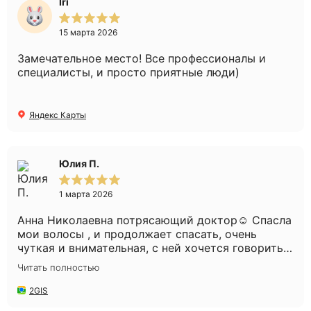
Iri
15 марта 2026
Замечательное место! Все профессионалы и
специалисты, и просто приятные люди)
Яндекс Карты
Юлия П.
1 марта 2026
Анна Николаевна потрясающий доктор☺️ Спасла
мои волосы , и продолжает спасать, очень
чуткая и внимательная, с ней хочется говорить
часами😅 Администратор Александра такая
Читать полностью
милая, с такой заботой всегда угощает
конфетками😍 Мне нравится у Вас , уютно и
2GIS
комфортно. Всем рекомендую Вашу клинику и