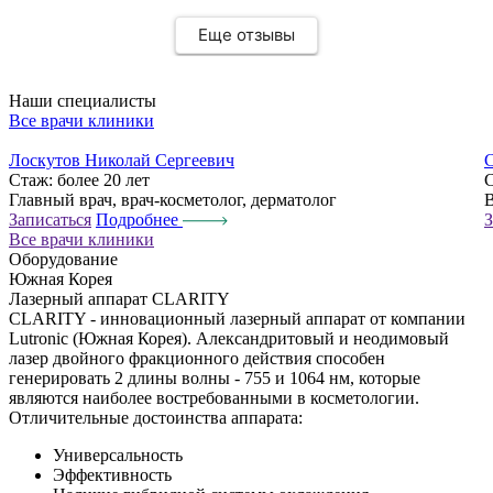
Анну Николаевну🌸 Спасибо ❤️
Еще отзывы
Наши специалисты
Все врачи клиники
Лоскутов Николай Сергеевич
С
Стаж:
более 20 лет
Главный врач, врач-косметолог, дерматолог
В
Записаться
Подробнее
З
Все врачи клиники
Оборудование
Южная Корея
Лазерный аппарат CLARITY
CLARITY - инновационный лазерный аппарат от компании
Lutronic (Южная Корея). Александритовый и неодимовый
лазер двойного фракционного действия способен
генерировать 2 длины волны - 755 и 1064 нм, которые
являются наиболее востребованными в косметологии.
Отличительные достоинства аппарата:
Универсальность
Эффективность