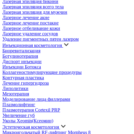
Лазерная эпиляция бикини
Лазерная эпиляция всего тела
Лазерная эпиляция для мужчин
Лазерное лечение акне
Лазерное лечение постакне
Лазерное отбеливание кожи
Лазерное удаление сосудов
Удаление пигментных пятен лазером
Инъекционная косметология
Биоревитализация
Ботулинотерапия
Диспорт инъекции
Инъекции Ботокса
Коллагеностимулирующие процедуры
Контурная пластика
Лечение гипергидроза
Липолитики
Мезотерапия
Моделирование лица филлерами
Плазмолифтинг
Плазмотерапия Cortexil PRP
Увеличение губ
Уколы Xeomin(Ксеомин)
Эстетическая косметология
Микроигольчатый RF-лифтинг Morpheus 8