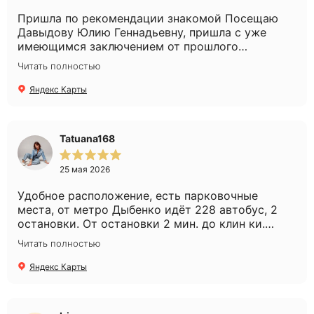
Пришла по рекомендации знакомой Посещаю
Давыдову Юлию Геннадьевну, пришла с уже
имеющимся заключением от прошлого
специалиста, но у меня всё равно собрали
Читать полностью
анамнез и уточнили дополнительные детали.
Всегда дают новые пробники средств,
Яндекс Карты
объясняют, какой ход лечения и зачем меняют
дозировки, если надо. Продолжаю лечение и
вижу результаты, знаю, что в надёжных руках
Tatuana168
профессионала. Девушки-администраторы
всегда очень приветливы, предложат напитки,
25 мая 2026
спросят, всё ли хорошо, предложат удобное
время записи, атмосфера очень
Удобное расположение, есть парковочные
дорожелательная, даже жаль, что я так редко
места, от метро Дыбенко идёт 228 автобус, 2
хожу в клинику, как бы странно ни звучало🙌
остановки. От остановки 2 мин. до клин ки.
Получила консультацию, рекомендации по
Читать полностью
процедурами. Сделала выбор в пользу плазмо
лифтинга. Легкая рука Анны Николаевны,
Яндекс Карты
сделала эту процедуру профессионально и
безболезненно. Рекомендую эту клинику.
Спасибо.