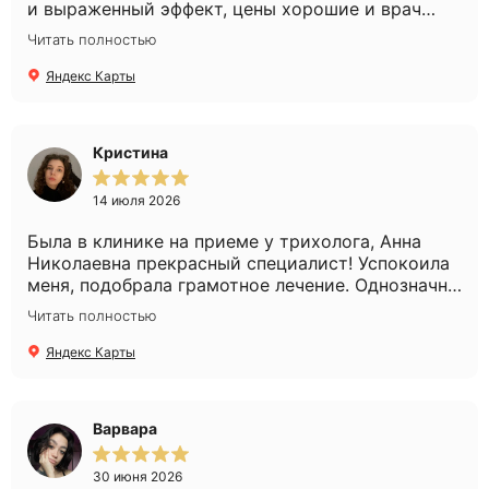
и выраженный эффект, цены хорошие и врач
очень слэйный, советы очень хорошие дает,
Читать полностью
действенные
Яндекс Карты
Кристина
14 июля 2026
Была в клинике на приеме у трихолога, Анна
Николаевна прекрасный специалист! Успокоила
меня, подобрала грамотное лечение. Однозначно
рекомендую!
Читать полностью
Яндекс Карты
Варвара
30 июня 2026