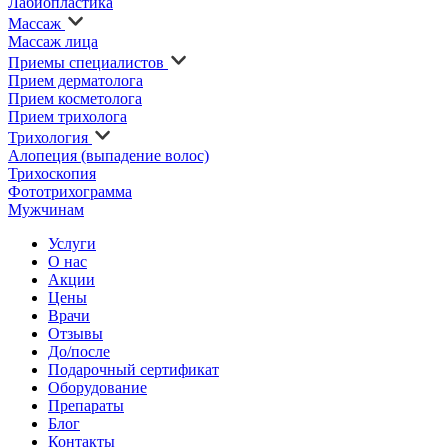
Лабиопластика
Массаж
Массаж лица
Приемы специалистов
Прием дерматолога
Прием косметолога
Прием трихолога
Трихология
Алопеция (выпадение волос)
Трихоскопия
Фототрихограмма
Мужчинам
Услуги
О нас
Акции
Цены
Врачи
Отзывы
До/после
Подарочный сертификат
Оборудование
Препараты
Блог
Контакты