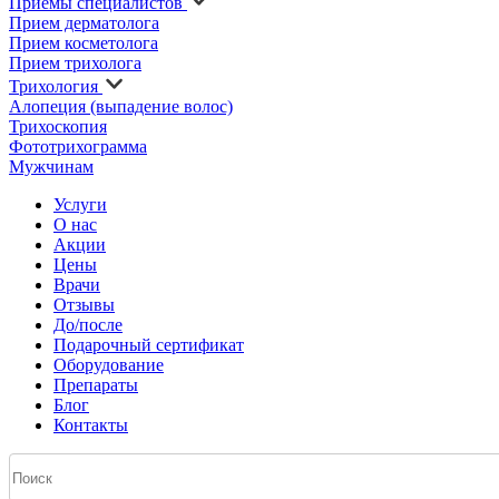
Приемы специалистов
Прием дерматолога
Прием косметолога
Прием трихолога
Трихология
Алопеция (выпадение волос)
Трихоскопия
Фототрихограмма
Мужчинам
Услуги
О нас
Акции
Цены
Врачи
Отзывы
До/после
Подарочный сертификат
Оборудование
Препараты
Блог
Контакты