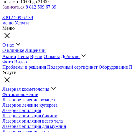
пн.-вс. с 10:00 до 21:00
Записаться
8 812 509 67 39
8 812 509 67 39
меню
Услуги
Меню
О нас
О клинике
Лицензии
Акции
Цены
Врачи
Отзывы
До/после
Фото
Видео
Проблемы и решения
Подарочный сертификат
Оборудование
П
Услуги
Лазерная косметология
Фотоомоложение
Лазерное лечение розацеа
Лазерное лечение купероза
Лазерная эпиляция
Лазерная эпиляция бикини
Лазерная эпиляция всего тела
Лазерная эпиляция для мужчин
Лазерное лечение акне