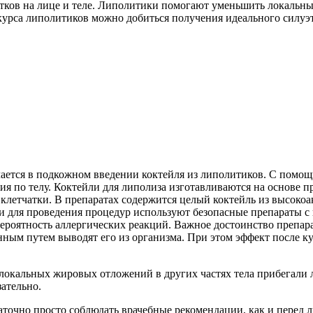
тков на лице и теле. Липолитики помогают уменьшить локальны
урса липолитиков можно добиться получения идеального силуэта
чается в подкожном введении коктейля из липолитиков. С помо
ия по телу. Коктейли для липолиза изготавливаются на основе
клетчатки. В препаратах содержится целый коктейль из высок
 для проведения процедур используют безопасные препараты с
ероятность аллергических реакций. Важное достоинство препарат
ным путем выводят его из организма. При этом эффект после кур
и локальных жировых отложений в других частях тела прибегали 
ательно.
точно просто соблюдать врачебные рекомендации, как и перед л