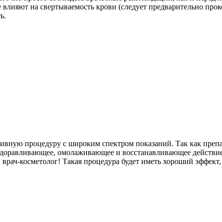
е влияют на свертываемость крови (следует предварительно прок
ь.
вную процедуру с широким спектром показаний. Так как препа
здоравливающее, омолаживающее и восстанавливающее действие
рач-косметолог! Такая процедура будет иметь хороший эффект, 