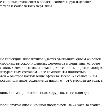
е жировые отложения в области живота и рук и делают
 тела и более четких черт лица.
щью инъекций липолитиков удается уменьшить объем жировой
 природных высокоочищенных ферментов и лецитина, которые
оактивных компонентов, снижающих отечность, подтягивающих
 натуральным составом – все компоненты полностью
ов – быстрое наступление эффекта. Всего 1-2 сеанса, и вы
са липолитиков сохраняется надолго – от 6 месяцев до года, в
лишь к помощи пластических хирургов, то сегодня для
юбой другой инъекционной процедурой. За 24 часа до сеанса