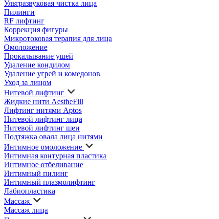
Ультразвуковая чистка лица
Пилинги
RF лифтинг
Коррекция фигуры
Микротоковая терапия для лица
Омоложение
Прокалывание ушей
Удаление кондилом
Удаление угрей и комедонов
Уход за лицом
Нитевой лифтинг
Жидкие нити AestheFill
Лифтинг нитями Aptos
Нитевой лифтинг лица
Нитевой лифтинг шеи
Подтяжка овала лица нитями
Интимное омоложение
Интимная контурная пластика
Интимное отбеливание
Интимный пилинг
Интимный плазмолифтинг
Лабиопластика
Массаж
Массаж лица