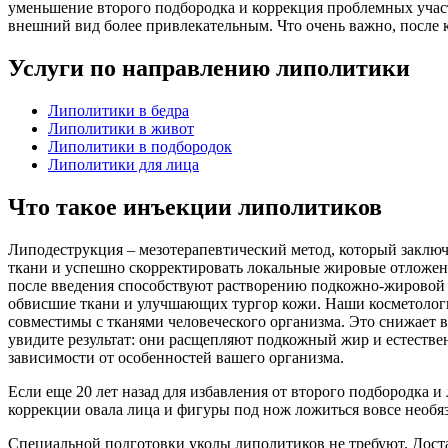
уменьшение второго подбородка и коррекция проблемных учас
внешний вид более привлекательным. Что очень важно, после к
Услуги по направлению
липолитики
Липолитики в бедра
Липолитики в живот
Липолитики в подбородок
Липолитики для лица
Что такое инъекции липолитиков
Липодеструкция – мезотерапевтический метод, который заклю
ткани и успешно скорректировать локальные жировые отложен
после введения способствуют растворению подкожно-жировой 
обвисшие ткани и улучшающих тургор кожи. Наши косметологи
совместимы с тканями человеческого организма. Это снижает в
увидите результат: они расщепляют подкожный жир и естествен
зависимости от особенностей вашего организма.
Если еще 20 лет назад для избавления от второго подбородка 
коррекции овала лица и фигуры под нож ложиться вовсе необяз
Специальной подготовки уколы липолитиков не требуют. Доста