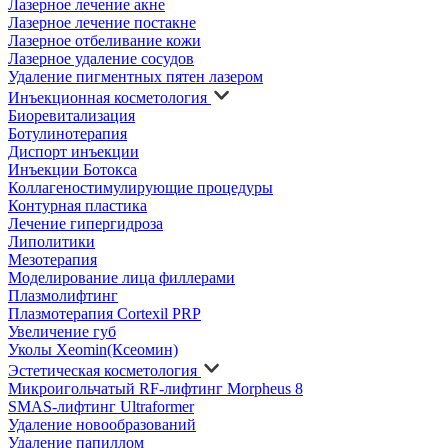
Лазерное лечение акне
Лазерное лечение постакне
Лазерное отбеливание кожи
Лазерное удаление сосудов
Удаление пигментных пятен лазером
Инъекционная косметология
Биоревитализация
Ботулинотерапия
Диспорт инъекции
Инъекции Ботокса
Коллагеностимулирующие процедуры
Контурная пластика
Лечение гипергидроза
Липолитики
Мезотерапия
Моделирование лица филлерами
Плазмолифтинг
Плазмотерапия Cortexil PRP
Увеличение губ
Уколы Xeomin(Ксеомин)
Эстетическая косметология
Микроигольчатый RF-лифтинг Morpheus 8
SMAS-лифтинг Ultraformer
Удаление новообразований
Удаление папиллом