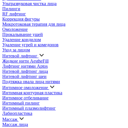
Ультразвуковая чистка лица
Пилинги
RF лифтинг
Коррекция фигуры
Микротоковая терапия для лица
Омоложение
Прокалывание ушей
Удаление кондилом
Удаление угрей и комедонов
Уход за лицом
Нитевой лифтинг
Жидкие нити AestheFill
Лифтинг нитями Aptos
Нитевой лифтинг лица
Нитевой лифтинг шеи
Подтяжка овала лица нитями
Интимное омоложение
Интимная контурная пластика
Интимное отбеливание
Интимный пилинг
Интимный плазмолифтинг
Лабиопластика
Массаж
Массаж лица