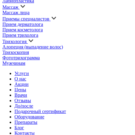
Лабиопластика
Массаж
Массаж лица
Приемы специалистов
Прием дерматолога
Прием косметолога
Прием трихолога
Трихология
Алопеция (выпадение волос)
Трихоскопия
Фототрихограмма
Мужчинам
Услуги
О нас
Акции
Цены
Врачи
Отзывы
До/после
Подарочный сертификат
Оборудование
Препараты
Блог
Контакты