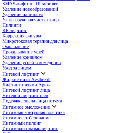
SMAS-лифтинг Ultraformer
Удаление новообразований
Удаление папиллом
Ультразвуковая чистка лица
Пилинги
RF лифтинг
Коррекция фигуры
Микротоковая терапия для лица
Омоложение
Прокалывание ушей
Удаление кондилом
Удаление угрей и комедонов
Уход за лицом
Нитевой лифтинг
Жидкие нити AestheFill
Лифтинг нитями Aptos
Нитевой лифтинг лица
Нитевой лифтинг шеи
Подтяжка овала лица нитями
Интимное омоложение
Интимная контурная пластика
Интимное отбеливание
Интимный пилинг
Интимный плазмолифтинг