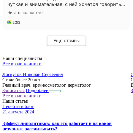
чуткая и внимательная, с ней хочется говорить
часами😅 Администратор Александра такая
Читать полностью
милая, с такой заботой всегда угощает
конфетками😍 Мне нравится у Вас , уютно и
2GIS
комфортно. Всем рекомендую Вашу клинику и
Анну Николаевну🌸 Спасибо ❤️
Еще отзывы
Наши специалисты
Все врачи клиники
Лоскутов Николай Сергеевич
С
Стаж:
более 20 лет
Главный врач, врач-косметолог, дерматолог
В
Записаться
Подробнее
З
Все врачи клиники
Наши статьи
Перейти в блог
21 августа 2024
0
Эффект липолитиков: как это работает и на какой
Л
результат рассчитывать?