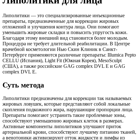
Липолитики для лица
Липолитики — это специализированные инъекционные
препараты, предназначенные для коррекции жировых
отложений и улучшения контура лица. Они помогают
уменьшить жировые складки и повысить упругость кожи.
Благодаря этому внешний вид становится более молодым.
Процедура не требует длительной реабилитации. В Центре
врачебной косметологии Нью Скин Клиник в Санкт-
Петербурге применяются различные препараты: Illumica Pepto
CELLU (Испания), Light Fit (Южная Корея), MesoSculpt
(США), а также российские GAG complex DVL E и GAG
complex DVL E.
Суть метода
Липолитики предназначены для коррекции так называемых
жировых ловушек, которые представляют собой локальные
скопления подкожного жира, нарушающие пропорции лица.
Препараты помогают устранить такие проблемные зоны,
способствуют уменьшению жировых клеток в размерах.
Активные компоненты липолитиков улучшают приток
артериальной крови, способствуют лучшему питанию тканей,
а венотоники активизируют отток жидкости и лимфы из