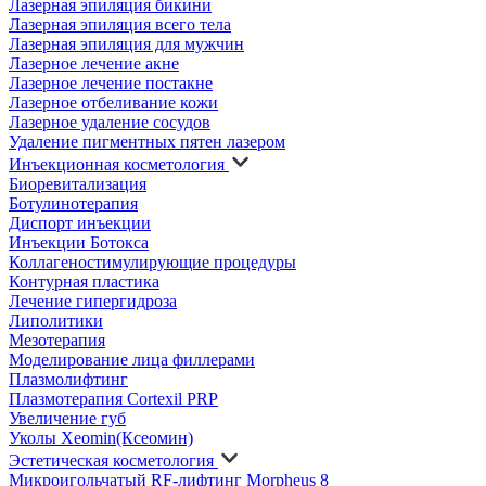
Лазерная эпиляция бикини
Лазерная эпиляция всего тела
Лазерная эпиляция для мужчин
Лазерное лечение акне
Лазерное лечение постакне
Лазерное отбеливание кожи
Лазерное удаление сосудов
Удаление пигментных пятен лазером
Инъекционная косметология
Биоревитализация
Ботулинотерапия
Диспорт инъекции
Инъекции Ботокса
Коллагеностимулирующие процедуры
Контурная пластика
Лечение гипергидроза
Липолитики
Мезотерапия
Моделирование лица филлерами
Плазмолифтинг
Плазмотерапия Cortexil PRP
Увеличение губ
Уколы Xeomin(Ксеомин)
Эстетическая косметология
Микроигольчатый RF-лифтинг Morpheus 8