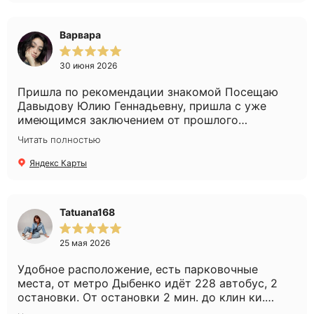
Варвара
30 июня 2026
Пришла по рекомендации знакомой Посещаю
Давыдову Юлию Геннадьевну, пришла с уже
имеющимся заключением от прошлого
специалиста, но у меня всё равно собрали
Читать полностью
анамнез и уточнили дополнительные детали.
Всегда дают новые пробники средств,
Яндекс Карты
объясняют, какой ход лечения и зачем меняют
дозировки, если надо. Продолжаю лечение и
вижу результаты, знаю, что в надёжных руках
Tatuana168
профессионала. Девушки-администраторы
всегда очень приветливы, предложат напитки,
25 мая 2026
спросят, всё ли хорошо, предложат удобное
время записи, атмосфера очень
Удобное расположение, есть парковочные
дорожелательная, даже жаль, что я так редко
места, от метро Дыбенко идёт 228 автобус, 2
хожу в клинику, как бы странно ни звучало🙌
остановки. От остановки 2 мин. до клин ки.
Получила консультацию, рекомендации по