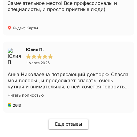
Замечательное место! Все профессионалы и
специалисты, и просто приятные люди)
Яндекс Карты
Юлия П.
1 марта 2026
Анна Николаевна потрясающий доктор☺️ Спасла
мои волосы , и продолжает спасать, очень
чуткая и внимательная, с ней хочется говорить
часами😅 Администратор Александра такая
Читать полностью
милая, с такой заботой всегда угощает
конфетками😍 Мне нравится у Вас , уютно и
2GIS
комфортно. Всем рекомендую Вашу клинику и
Анну Николаевну🌸 Спасибо ❤️
Еще отзывы