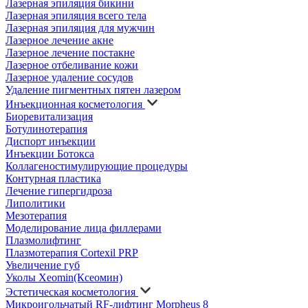
Лазерная эпиляция бикини
Лазерная эпиляция всего тела
Лазерная эпиляция для мужчин
Лазерное лечение акне
Лазерное лечение постакне
Лазерное отбеливание кожи
Лазерное удаление сосудов
Удаление пигментных пятен лазером
Инъекционная косметология
Биоревитализация
Ботулинотерапия
Диспорт инъекции
Инъекции Ботокса
Коллагеностимулирующие процедуры
Контурная пластика
Лечение гипергидроза
Липолитики
Мезотерапия
Моделирование лица филлерами
Плазмолифтинг
Плазмотерапия Cortexil PRP
Увеличение губ
Уколы Xeomin(Ксеомин)
Эстетическая косметология
Микроигольчатый RF-лифтинг Morpheus 8