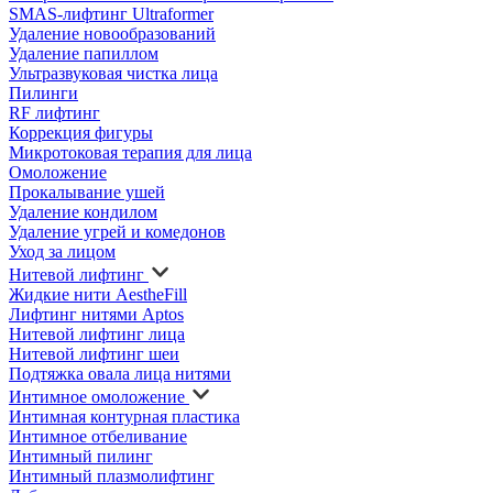
SMAS-лифтинг Ultraformer
Удаление новообразований
Удаление папиллом
Ультразвуковая чистка лица
Пилинги
RF лифтинг
Коррекция фигуры
Микротоковая терапия для лица
Омоложение
Прокалывание ушей
Удаление кондилом
Удаление угрей и комедонов
Уход за лицом
Нитевой лифтинг
Жидкие нити AestheFill
Лифтинг нитями Aptos
Нитевой лифтинг лица
Нитевой лифтинг шеи
Подтяжка овала лица нитями
Интимное омоложение
Интимная контурная пластика
Интимное отбеливание
Интимный пилинг
Интимный плазмолифтинг