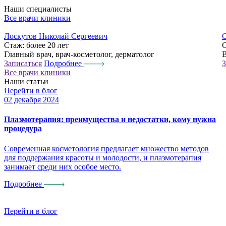
Наши специалисты
Все врачи клиники
Лоскутов Николай Сергеевич
С
Стаж:
более 20 лет
Главный врач, врач-косметолог, дерматолог
В
Записаться
Подробнее
З
Все врачи клиники
Наши статьи
Перейти в блог
02 декабря 2024
0
Плазмотерапия: преимущества и недостатки, кому нужна
П
процедура
Современная косметология предлагает множество методов
П
для поддержания красоты и молодости, и плазмотерапия
м
занимает среди них особое место.
в
у
Подробнее
Перейти в блог