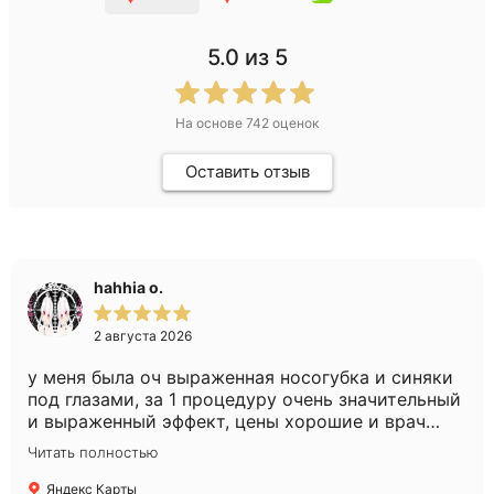
5.0
из 5
На основе
742
оценок
Оставить отзыв
hahhia o.
2 августа 2026
у меня была оч выраженная носогубка и синяки
под глазами, за 1 процедуру очень значительный
и выраженный эффект, цены хорошие и врач
очень слэйный, советы очень хорошие дает,
Читать полностью
действенные
Яндекс Карты