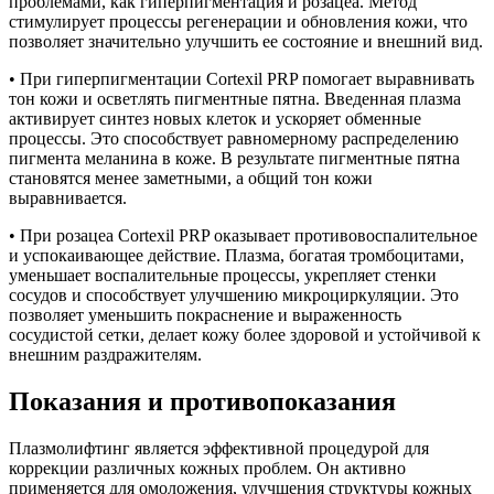
проблемами, как гиперпигментация и розацеа. Метод
стимулирует процессы регенерации и обновления кожи, что
позволяет значительно улучшить ее состояние и внешний вид.
• При гиперпигментации Cortexil PRP помогает выравнивать
тон кожи и осветлять пигментные пятна. Введенная плазма
активирует синтез новых клеток и ускоряет обменные
процессы. Это способствует равномерному распределению
пигмента меланина в коже. В результате пигментные пятна
становятся менее заметными, а общий тон кожи
выравнивается.
• При розацеа Cortexil PRP оказывает противовоспалительное
и успокаивающее действие. Плазма, богатая тромбоцитами,
уменьшает воспалительные процессы, укрепляет стенки
сосудов и способствует улучшению микроциркуляции. Это
позволяет уменьшить покраснение и выраженность
сосудистой сетки, делает кожу более здоровой и устойчивой к
внешним раздражителям.
Показания и противопоказания
Плазмолифтинг является эффективной процедурой для
коррекции различных кожных проблем. Он активно
применяется для омоложения, улучшения структуры кожных