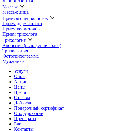
Лабиопластика
Массаж
Массаж лица
Приемы специалистов
Прием дерматолога
Прием косметолога
Прием трихолога
Трихология
Алопеция (выпадение волос)
Трихоскопия
Фототрихограмма
Мужчинам
Услуги
О нас
Акции
Цены
Врачи
Отзывы
До/после
Подарочный сертификат
Оборудование
Препараты
Блог
Контакты