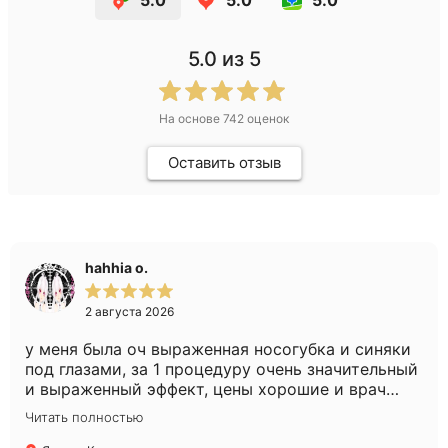
5.0
5.0
5.0
5.0
из 5
На основе
742
оценок
Оставить отзыв
hahhia o.
2 августа 2026
у меня была оч выраженная носогубка и синяки
под глазами, за 1 процедуру очень значительный
и выраженный эффект, цены хорошие и врач
очень слэйный, советы очень хорошие дает,
Читать полностью
действенные