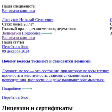
Наши специалисты
Все врачи клиники
Лоскутов Николай Сергеевич
С
Стаж:
более 20 лет
Главный врач, врач-косметолог, дерматолог
В
Записаться
Подробнее
З
Все врачи клиники
Наши статьи
Перейти в блог
09 декабря 2024
0
Почему волосы тускнеют и становятся ломкими
Ломкость волос — это состояние, при котором волосы теряют
А
прочность и эластичность, становятся склонными к
с
повреждению, расслоению и даже начинают обламываться.
в
в
Подробнее
Перейти в блог
Лицензии и сертификаты