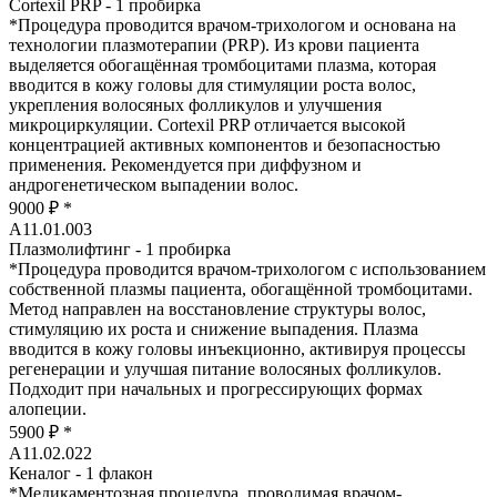
Cortexil PRP - 1 пробирка
*
Процедура проводится врачом-трихологом и основана на
технологии плазмотерапии (PRP). Из крови пациента
выделяется обогащённая тромбоцитами плазма, которая
вводится в кожу головы для стимуляции роста волос,
укрепления волосяных фолликулов и улучшения
микроциркуляции. Cortexil PRP отличается высокой
концентрацией активных компонентов и безопасностью
применения. Рекомендуется при диффузном и
андрогенетическом выпадении волос.
9000 ₽
*
А11.01.003
Плазмолифтинг - 1 пробирка
*
Процедура проводится врачом-трихологом с использованием
собственной плазмы пациента, обогащённой тромбоцитами.
Метод направлен на восстановление структуры волос,
стимуляцию их роста и снижение выпадения. Плазма
вводится в кожу головы инъекционно, активируя процессы
регенерации и улучшая питание волосяных фолликулов.
Подходит при начальных и прогрессирующих формах
алопеции.
5900 ₽
*
А11.02.022
Кеналог - 1 флакон
*
Медикаментозная процедура, проводимая врачом-