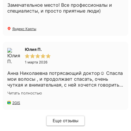
Замечательное место! Все профессионалы и
специалисты, и просто приятные люди)
Яндекс Карты
Юлия П.
1 марта 2026
Анна Николаевна потрясающий доктор☺️ Спасла
мои волосы , и продолжает спасать, очень
чуткая и внимательная, с ней хочется говорить
часами😅 Администратор Александра такая
Читать полностью
милая, с такой заботой всегда угощает
конфетками😍 Мне нравится у Вас , уютно и
2GIS
комфортно. Всем рекомендую Вашу клинику и
Анну Николаевну🌸 Спасибо ❤️
Еще отзывы