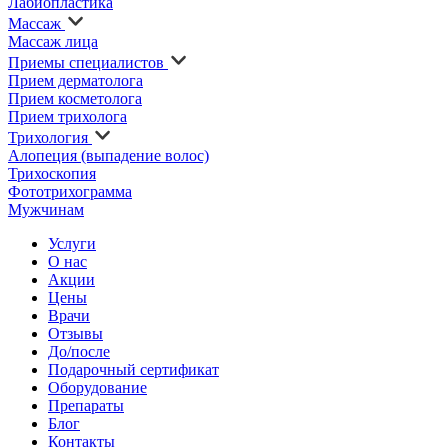
Лабиопластика
Массаж
Массаж лица
Приемы специалистов
Прием дерматолога
Прием косметолога
Прием трихолога
Трихология
Алопеция (выпадение волос)
Трихоскопия
Фототрихограмма
Мужчинам
Услуги
О нас
Акции
Цены
Врачи
Отзывы
До/после
Подарочный сертификат
Оборудование
Препараты
Блог
Контакты