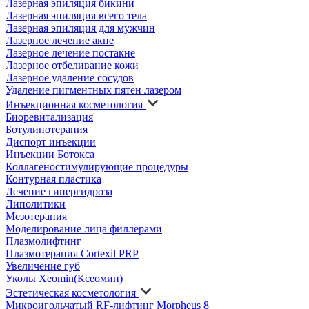
Лазерная эпиляция бикини
Лазерная эпиляция всего тела
Лазерная эпиляция для мужчин
Лазерное лечение акне
Лазерное лечение постакне
Лазерное отбеливание кожи
Лазерное удаление сосудов
Удаление пигментных пятен лазером
Инъекционная косметология
Биоревитализация
Ботулинотерапия
Диспорт инъекции
Инъекции Ботокса
Коллагеностимулирующие процедуры
Контурная пластика
Лечение гипергидроза
Липолитики
Мезотерапия
Моделирование лица филлерами
Плазмолифтинг
Плазмотерапия Cortexil PRP
Увеличение губ
Уколы Xeomin(Ксеомин)
Эстетическая косметология
Микроигольчатый RF-лифтинг Morpheus 8