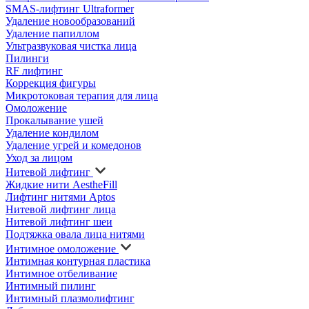
SMAS-лифтинг Ultraformer
Удаление новообразований
Удаление папиллом
Ультразвуковая чистка лица
Пилинги
RF лифтинг
Коррекция фигуры
Микротоковая терапия для лица
Омоложение
Прокалывание ушей
Удаление кондилом
Удаление угрей и комедонов
Уход за лицом
Нитевой лифтинг
Жидкие нити AestheFill
Лифтинг нитями Aptos
Нитевой лифтинг лица
Нитевой лифтинг шеи
Подтяжка овала лица нитями
Интимное омоложение
Интимная контурная пластика
Интимное отбеливание
Интимный пилинг
Интимный плазмолифтинг