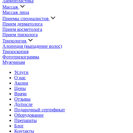
Лабиопластика
Массаж
Массаж лица
Приемы специалистов
Прием дерматолога
Прием косметолога
Прием трихолога
Трихология
Алопеция (выпадение волос)
Трихоскопия
Фототрихограмма
Мужчинам
Услуги
О нас
Акции
Цены
Врачи
Отзывы
До/после
Подарочный сертификат
Оборудование
Препараты
Блог
Контакты