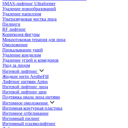
SMAS-лифтинг Ultraformer
Удаление новообразований
Удаление папиллом
Ультразвуковая чистка лица
Пилинги
RF лифтинг
Коррекция фигуры
Микротоковая терапия для лица
Омоложение
Прокалывание ушей
Удаление кондилом
Удаление угрей и комедонов
Уход за лицом
Нитевой лифтинг
Жидкие нити AestheFill
Лифтинг нитями Aptos
Нитевой лифтинг лица
Нитевой лифтинг шеи
Подтяжка овала лица нитями
Интимное омоложение
Интимная контурная пластика
Интимное отбеливание
Интимный пилинг
Интимный плазмолифтинг