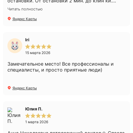
остановки. От остановки 2 мин. до клин ки.
Получила консультацию, рекомендации по
Читать полностью
процедурами. Сделала выбор в пользу плазмо
лифтинга. Легкая рука Анны Николаевны,
Яндекс Карты
сделала эту процедуру профессионально и
безболезненно. Рекомендую эту клинику.
Спасибо.
Iri
15 марта 2026
Замечательное место! Все профессионалы и
специалисты, и просто приятные люди)
Яндекс Карты
Юлия П.
1 марта 2026