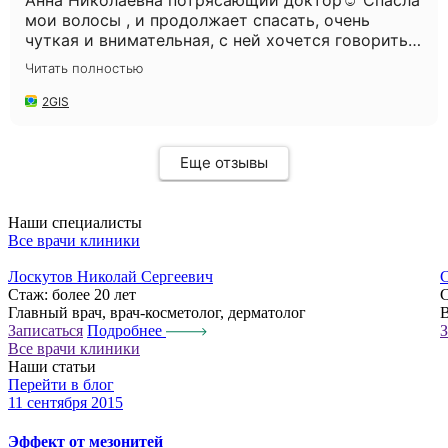
Анна Николаевна потрясающий доктор☺️ Спасла
мои волосы , и продолжает спасать, очень
чуткая и внимательная, с ней хочется говорить
часами😅 Администратор Александра такая
Читать полностью
милая, с такой заботой всегда угощает
конфетками😍 Мне нравится у Вас , уютно и
2GIS
комфортно. Всем рекомендую Вашу клинику и
Анну Николаевну🌸 Спасибо ❤️
Еще отзывы
Наши специалисты
Все врачи клиники
Лоскутов Николай Сергеевич
С
Стаж:
более 20 лет
Главный врач, врач-косметолог, дерматолог
В
Записаться
Подробнее
З
Все врачи клиники
Наши статьи
Перейти в блог
11 сентября 2015
1
Эффект от мезонитей
П