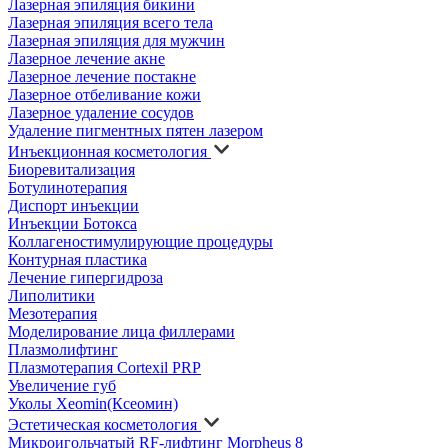
Лазерная эпиляция бикини
Лазерная эпиляция всего тела
Лазерная эпиляция для мужчин
Лазерное лечение акне
Лазерное лечение постакне
Лазерное отбеливание кожи
Лазерное удаление сосудов
Удаление пигментных пятен лазером
Инъекционная косметология
Биоревитализация
Ботулинотерапия
Диспорт инъекции
Инъекции Ботокса
Коллагеностимулирующие процедуры
Контурная пластика
Лечение гипергидроза
Липолитики
Мезотерапия
Моделирование лица филлерами
Плазмолифтинг
Плазмотерапия Cortexil PRP
Увеличение губ
Уколы Xeomin(Ксеомин)
Эстетическая косметология
Микроигольчатый RF-лифтинг Morpheus 8