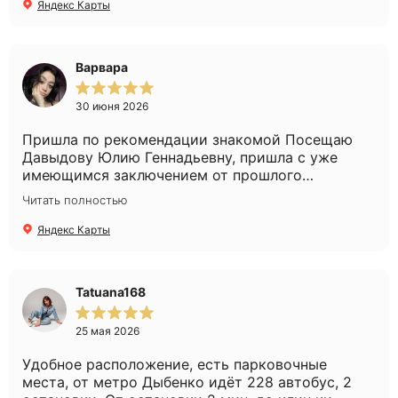
Яндекс Карты
Варвара
30 июня 2026
Пришла по рекомендации знакомой Посещаю
Давыдову Юлию Геннадьевну, пришла с уже
имеющимся заключением от прошлого
специалиста, но у меня всё равно собрали
Читать полностью
анамнез и уточнили дополнительные детали.
Всегда дают новые пробники средств,
Яндекс Карты
объясняют, какой ход лечения и зачем меняют
дозировки, если надо. Продолжаю лечение и
вижу результаты, знаю, что в надёжных руках
Tatuana168
профессионала. Девушки-администраторы
всегда очень приветливы, предложат напитки,
25 мая 2026
спросят, всё ли хорошо, предложат удобное
время записи, атмосфера очень
Удобное расположение, есть парковочные
дорожелательная, даже жаль, что я так редко
места, от метро Дыбенко идёт 228 автобус, 2
хожу в клинику, как бы странно ни звучало🙌