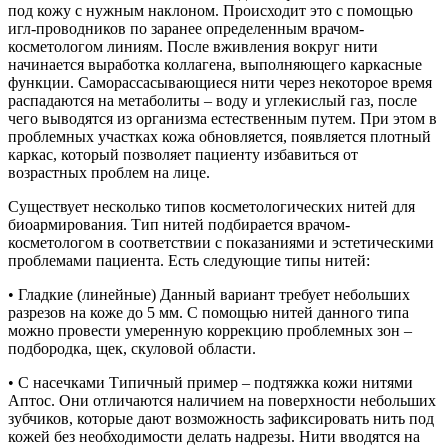
под кожу с нужным наклоном. Происходит это с помощью
игл-проводников по заранее определенным врачом-
косметологом линиям. После вживления вокруг нити
начинается выработка коллагена, выполняющего каркасные
функции. Саморассасывающиеся нити через некоторое время
распадаются на метаболиты – воду и углекислый газ, после
чего выводятся из организма естественным путем. При этом в
проблемных участках кожа обновляется, появляется плотный
каркас, который позволяет пациенту избавиться от
возрастных проблем на лице.
Существует несколько типов косметологических нитей для
биоармирования. Тип нитей подбирается врачом-
косметологом в соответствии с показаниями и эстетическими
проблемами пациента. Есть следующие типы нитей:
• Гладкие (линейные) Данный вариант требует небольших
разрезов на коже до 5 мм. С помощью нитей данного типа
можно провести умеренную коррекцию проблемных зон –
подбородка, щек, скуловой области.
• С насечками Типичный пример – подтяжка кожи нитями
Аптос. Они отличаются наличием на поверхности небольших
зубчиков, которые дают возможность зафиксировать нить под
кожей без необходимости делать надрезы. Нити вводятся на