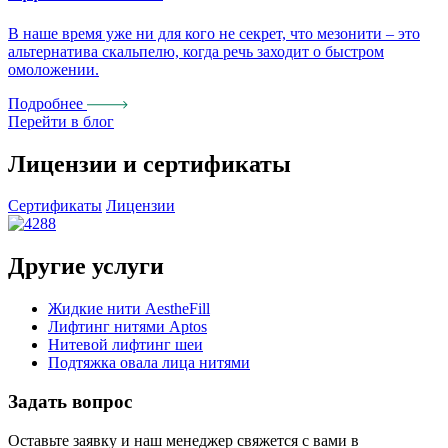
В наше время уже ни для кого не секрет, что мезонити – это
М
альтернатива скальпелю, когда речь заходит о быстром
н
омоложении.
Подробнее
Перейти в блог
Лицензии и сертификаты
Сертификаты
Лицензии
Другие услуги
Жидкие нити AestheFill
Лифтинг нитями Aptos
Нитевой лифтинг шеи
Подтяжка овала лица нитями
Задать
вопрос
Оставьте заявку и наш менеджер свяжется с вами в