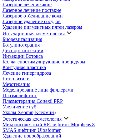
Лазерное лечение акне
Лазерное лечение постакне
Лазерное отбеливание кожи
Лазерное удаление сосудов
Удаление пигментных пятен лазером
Инъекционная косметология
Биоревитализация
Ботулинотерапия
Диспорт инъекции
Инъекции Ботокса
Коллагеностимулирующие процедуры
Контурная пластика
Лечение гипергидроза
Липолитики
Мезотерапия
Моделирование лица филлерами
Плазмолифтинг
Плазмотерапия Cortexil PRP
Увеличение губ
Уколы Xeomin(Ксеомин)
Эстетическая косметология
Микроигольчатый RF-лифтинг Morpheus 8
SMAS-лифтинг Ultraformer
Удаление новообразований