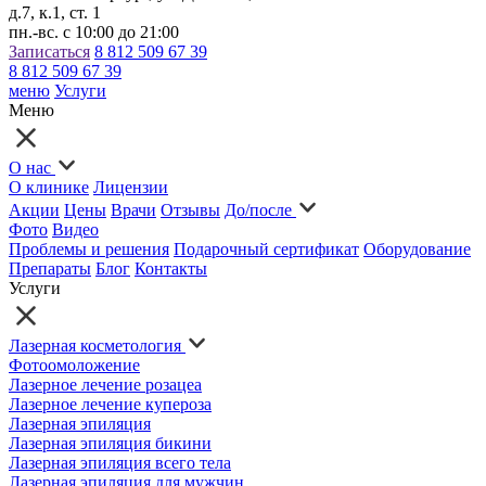
д.7, к.1, ст. 1
пн.-вс. с 10:00 до 21:00
Записаться
8 812 509 67 39
8 812 509 67 39
меню
Услуги
Меню
О нас
О клинике
Лицензии
Акции
Цены
Врачи
Отзывы
До/после
Фото
Видео
Проблемы и решения
Подарочный сертификат
Оборудование
Препараты
Блог
Контакты
Услуги
Лазерная косметология
Фотоомоложение
Лазерное лечение розацеа
Лазерное лечение купероза
Лазерная эпиляция
Лазерная эпиляция бикини
Лазерная эпиляция всего тела
Лазерная эпиляция для мужчин