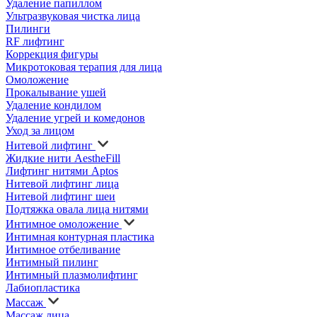
Удаление папиллом
Ультразвуковая чистка лица
Пилинги
RF лифтинг
Коррекция фигуры
Микротоковая терапия для лица
Омоложение
Прокалывание ушей
Удаление кондилом
Удаление угрей и комедонов
Уход за лицом
Нитевой лифтинг
Жидкие нити AestheFill
Лифтинг нитями Aptos
Нитевой лифтинг лица
Нитевой лифтинг шеи
Подтяжка овала лица нитями
Интимное омоложение
Интимная контурная пластика
Интимное отбеливание
Интимный пилинг
Интимный плазмолифтинг
Лабиопластика
Массаж
Массаж лица