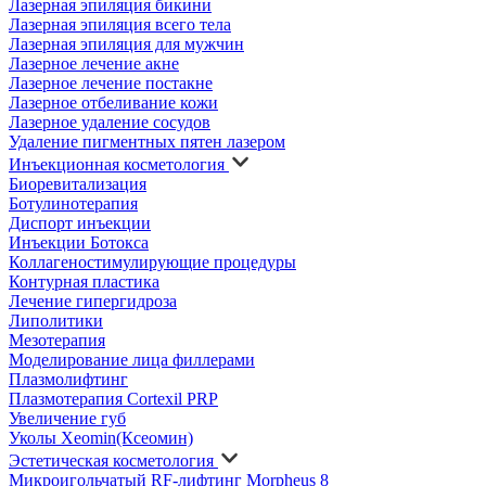
Лазерная эпиляция бикини
Лазерная эпиляция всего тела
Лазерная эпиляция для мужчин
Лазерное лечение акне
Лазерное лечение постакне
Лазерное отбеливание кожи
Лазерное удаление сосудов
Удаление пигментных пятен лазером
Инъекционная косметология
Биоревитализация
Ботулинотерапия
Диспорт инъекции
Инъекции Ботокса
Коллагеностимулирующие процедуры
Контурная пластика
Лечение гипергидроза
Липолитики
Мезотерапия
Моделирование лица филлерами
Плазмолифтинг
Плазмотерапия Cortexil PRP
Увеличение губ
Уколы Xeomin(Ксеомин)
Эстетическая косметология
Микроигольчатый RF-лифтинг Morpheus 8