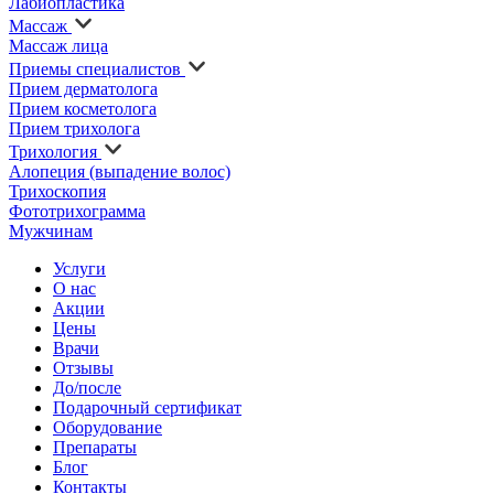
Лабиопластика
Массаж
Массаж лица
Приемы специалистов
Прием дерматолога
Прием косметолога
Прием трихолога
Трихология
Алопеция (выпадение волос)
Трихоскопия
Фототрихограмма
Мужчинам
Услуги
О нас
Акции
Цены
Врачи
Отзывы
До/после
Подарочный сертификат
Оборудование
Препараты
Блог
Контакты