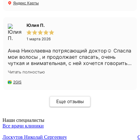
Яндекс Карты
Юлия П.
1 марта 2026
Анна Николаевна потрясающий доктор☺️ Спасла
мои волосы , и продолжает спасать, очень
чуткая и внимательная, с ней хочется говорить
часами😅 Администратор Александра такая
Читать полностью
милая, с такой заботой всегда угощает
конфетками😍 Мне нравится у Вас , уютно и
2GIS
комфортно. Всем рекомендую Вашу клинику и
Анну Николаевну🌸 Спасибо ❤️
Еще отзывы
Наши специалисты
Все врачи клиники
Лоскутов Николай Сергеевич
С