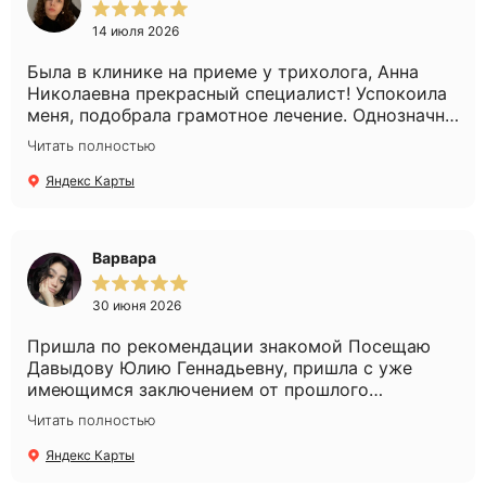
14 июля 2026
Была в клинике на приеме у трихолога, Анна
Николаевна прекрасный специалист! Успокоила
меня, подобрала грамотное лечение. Однозначно
рекомендую!
Читать полностью
Яндекс Карты
Варвара
30 июня 2026
Пришла по рекомендации знакомой Посещаю
Давыдову Юлию Геннадьевну, пришла с уже
имеющимся заключением от прошлого
специалиста, но у меня всё равно собрали
Читать полностью
анамнез и уточнили дополнительные детали.
Всегда дают новые пробники средств,
Яндекс Карты
объясняют, какой ход лечения и зачем меняют