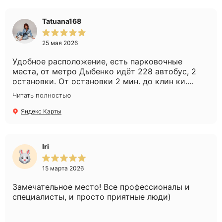
дозировки, если надо. Продолжаю лечение и
вижу результаты, знаю, что в надёжных руках
Tatuana168
профессионала. Девушки-администраторы
всегда очень приветливы, предложат напитки,
25 мая 2026
спросят, всё ли хорошо, предложат удобное
время записи, атмосфера очень
Удобное расположение, есть парковочные
дорожелательная, даже жаль, что я так редко
места, от метро Дыбенко идёт 228 автобус, 2
хожу в клинику, как бы странно ни звучало🙌
остановки. От остановки 2 мин. до клин ки.
Получила консультацию, рекомендации по
Читать полностью
процедурами. Сделала выбор в пользу плазмо
лифтинга. Легкая рука Анны Николаевны,
Яндекс Карты
сделала эту процедуру профессионально и
безболезненно. Рекомендую эту клинику.
Спасибо.
Iri
15 марта 2026
Замечательное место! Все профессионалы и
специалисты, и просто приятные люди)