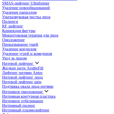
SMAS-лифтинг Ultraformer
Удаление новообразований
Удаление папиллом
Ультразвуковая чистка лица
Пилинги
RF лифтинг
Коррекция фигуры
Микротоковая терапия для лица
Омоложение
Прокалывание ушей
Удаление кондилом
Удаление угрей и комедонов
Уход за лицом
Нитевой лифтинг
Жидкие нити AestheFill
Лифтинг нитями Aptos
Нитевой лифтинг лица
Нитевой лифтинг шеи
Подтяжка овала лица нитями
Интимное омоложение
Интимная контурная пластика
Интимное отбеливание
Интимный пилинг
Интимный плазмолифтинг