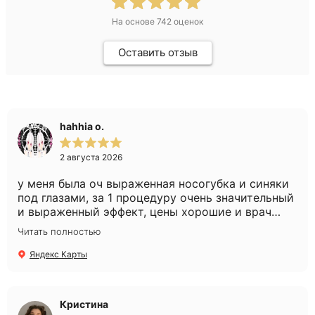
На основе
742
оценок
Оставить отзыв
hahhia o.
2 августа 2026
у меня была оч выраженная носогубка и синяки
под глазами, за 1 процедуру очень значительный
и выраженный эффект, цены хорошие и врач
очень слэйный, советы очень хорошие дает,
Читать полностью
действенные
Яндекс Карты
Кристина