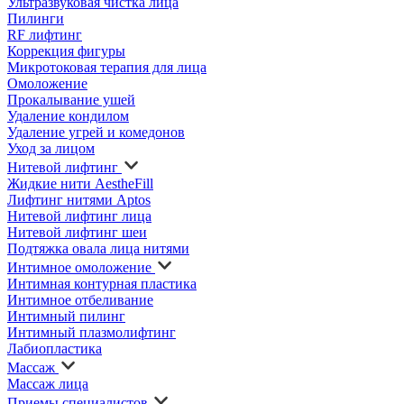
Ультразвуковая чистка лица
Пилинги
RF лифтинг
Коррекция фигуры
Микротоковая терапия для лица
Омоложение
Прокалывание ушей
Удаление кондилом
Удаление угрей и комедонов
Уход за лицом
Нитевой лифтинг
Жидкие нити AestheFill
Лифтинг нитями Aptos
Нитевой лифтинг лица
Нитевой лифтинг шеи
Подтяжка овала лица нитями
Интимное омоложение
Интимная контурная пластика
Интимное отбеливание
Интимный пилинг
Интимный плазмолифтинг
Лабиопластика
Массаж
Массаж лица
Приемы специалистов