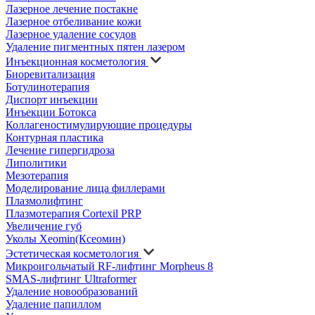
Лазерное лечение постакне
Лазерное отбеливание кожи
Лазерное удаление сосудов
Удаление пигментных пятен лазером
Инъекционная косметология
Биоревитализация
Ботулинотерапия
Диспорт инъекции
Инъекции Ботокса
Коллагеностимулирующие процедуры
Контурная пластика
Лечение гипергидроза
Липолитики
Мезотерапия
Моделирование лица филлерами
Плазмолифтинг
Плазмотерапия Cortexil PRP
Увеличение губ
Уколы Xeomin(Ксеомин)
Эстетическая косметология
Микроигольчатый RF-лифтинг Morpheus 8
SMAS-лифтинг Ultraformer
Удаление новообразований
Удаление папиллом