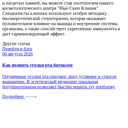
и нагретых камней, вы можете став посетителем нашего
косметологического центра "Нью Скин Клиник".
Специалисты клиники используют особую методику
биоэнергетической стоунтерапии, которая оказывает
положительное влияние на мышцы и внутренние системы
организма, а также способствует укреплению иммунитета и
дает гармонизирующий эффект.
Другие статьи
Перейти в блог
06 августа 2026
0
Как поднять уголки рта ботоксом
П
Опущенные уголки рта придают лицу уставшее и строгое
К
выражение. В эстетической медицине локальная
п
ботулинотерапия позволяет быстро решить эту проблему.
Подробнее