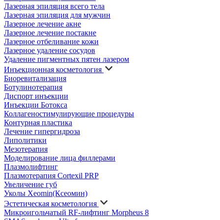
Лазерная эпиляция всего тела
Лазерная эпиляция для мужчин
Лазерное лечение акне
Лазерное лечение постакне
Лазерное отбеливание кожи
Лазерное удаление сосудов
Удаление пигментных пятен лазером
Инъекционная косметология
Биоревитализация
Ботулинотерапия
Диспорт инъекции
Инъекции Ботокса
Коллагеностимулирующие процедуры
Контурная пластика
Лечение гипергидроза
Липолитики
Мезотерапия
Моделирование лица филлерами
Плазмолифтинг
Плазмотерапия Cortexil PRP
Увеличение губ
Уколы Xeomin(Ксеомин)
Эстетическая косметология
Микроигольчатый RF-лифтинг Morpheus 8