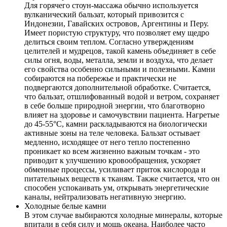
Для горячего стоун-массажа обычно используется
вулканический бальзат, который привозится с
Индонезии, Гавайских островов, Аргентины и Перу.
Имеет пористую структуру, что позволяет ему щедро
делиться своим теплом. Согласно утверждениям
целителей и мудрецов, такой камень объединяет в себе
силы огня, воды, металла, земли и воздуха, что делает
его свойства особенно сильными и полезными. Камни
собираются на побережье и практически не
подвергаются дополнительной обработке. Считается,
что бальзат, отшлифованный водой и ветром, сохраняет
в себе больше природной энергии, что благотворно
влияет на здоровье и самочувствии пациента. Нагретые
до 45-55°С, камни раскладываются на биологически
активные зоны на теле человека. Бальзат остывает
медленно, исходящее от него тепло постепенно
проникает ко всем жизненно важным точкам - это
приводит к улучшению кровообращения, ускоряет
обменные процессы, усиливает приток кислорода и
питательных веществ к тканям. Также считается, что он
способен успокаивать ум, открывать энергетические
каналы, нейтрализовать негативную энергию.
Холодные белые камни
В этом случае выбираются холодные минералы, которые
впитали в себя силу и мощь океана. Наиболее часто