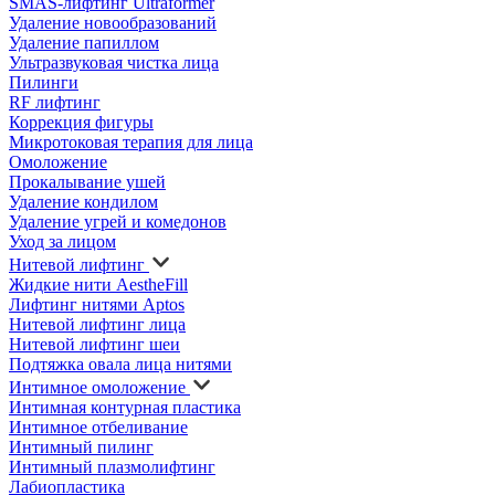
SMAS-лифтинг Ultraformer
Удаление новообразований
Удаление папиллом
Ультразвуковая чистка лица
Пилинги
RF лифтинг
Коррекция фигуры
Микротоковая терапия для лица
Омоложение
Прокалывание ушей
Удаление кондилом
Удаление угрей и комедонов
Уход за лицом
Нитевой лифтинг
Жидкие нити AestheFill
Лифтинг нитями Aptos
Нитевой лифтинг лица
Нитевой лифтинг шеи
Подтяжка овала лица нитями
Интимное омоложение
Интимная контурная пластика
Интимное отбеливание
Интимный пилинг
Интимный плазмолифтинг
Лабиопластика