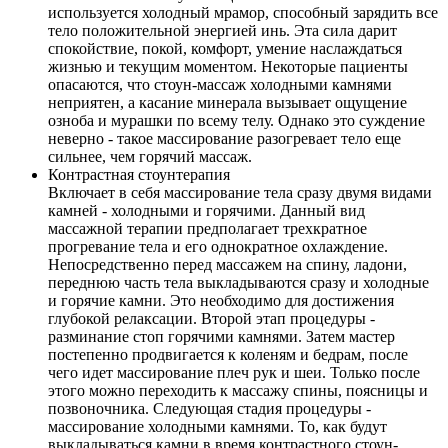
используется холодный мрамор, способный зарядить все
тело положительной энергией инь. Эта сила дарит
спокойствие, покой, комфорт, умение наслаждаться
жизнью и текущим моментом. Некоторые пациенты
опасаются, что стоун-массаж холодными камнями
неприятен, а касание минерала вызывает ощущение
озноба и мурашки по всему телу. Однако это суждение
неверно - такое массирование разогревает тело еще
сильнее, чем горячий массаж.
Контрастная стоунтерапия
Включает в себя массирование тела сразу двумя видами
камней - холодными и горячими. Данный вид
массажной терапии предполагает трехкратное
прогревание тела и его однократное охлаждение.
Непосредственно перед массажем на спину, ладони,
переднюю часть тела выкладываются сразу и холодные
и горячие камни. Это необходимо для достижения
глубокой релаксации. Второй этап процедуры -
разминание стоп горячими камнями. Затем мастер
постепенно продвигается к коленям и бедрам, после
чего идет массирование плеч рук и шеи. Только после
этого можно переходить к массажу спины, поясницы и
позвоночника. Следующая стадия процедуры -
массирование холодными камнями. То, как будут
выкладываться камни в время контрастного стоун-